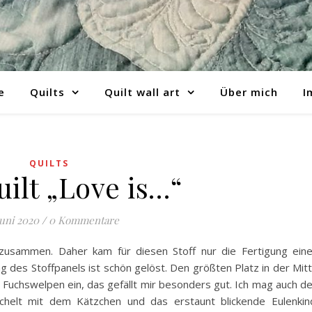
e
Quilts
Quilt wall art
Über mich
I
QUILTS
ilt „Love is…“
Juni 2020
/
0 Kommentare
 zusammen. Daher kam für diesen Stoff nur die Fertigung ein
ung des Stoffpanels ist schön gelöst. Den größten Platz in der Mit
 Fuchswelpen ein, das gefällt mir besonders gut. Ich mag auch d
helt mit dem Kätzchen und das erstaunt blickende Eulenkin