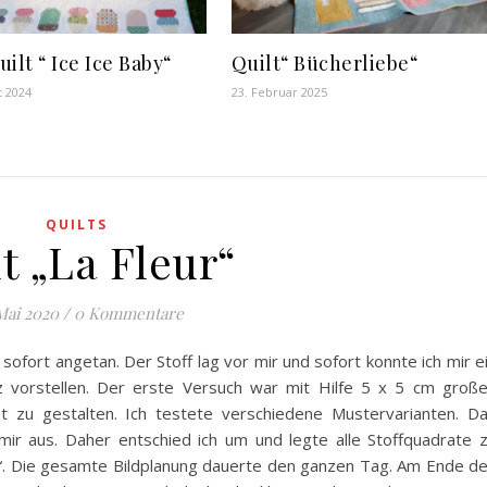
ilt “ Ice Ice Baby“
Quilt“ Bücherliebe“
t 2024
23. Februar 2025
QUILTS
t „La Fleur“
Mai 2020
/
0 Kommentare
sofort angetan. Der Stoff lag vor mir und sofort konnte ich mir e
 vorstellen. Der erste Versuch war mit Hilfe 5 x 5 cm groß
et zu gestalten. Ich testete verschiedene Mustervarianten. D
mir aus. Daher entschied ich um und legte alle Stoffquadrate 
r“. Die gesamte Bildplanung dauerte den ganzen Tag. Am Ende d