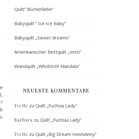
Quilt“ Bücherliebe“
Babyquilt “ Ice Ice Baby“
Babyquilt „Sweet dreams“
Amerikanischer Bettquilt „Vetti“
Wandquilt „Wholcloth Mandala“
ie
NEUESTE KOMMENTARE
ß,
c?
zu
Quilt „Fuchsia Lady“
Yvette
lt
er
zu
Quilt „Fuchsia Lady“
Barbara
zu
Quilt „Big Dream HenniAnny“
Yvette