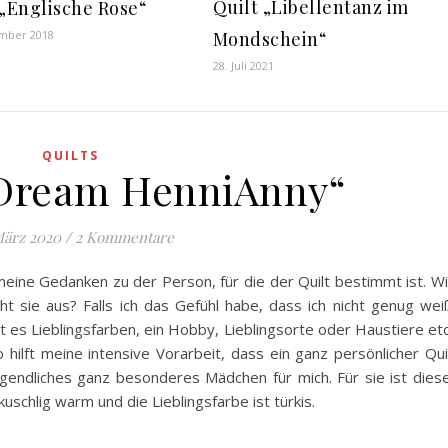
Quilt „Libellentanz im
 „Englische Rose“
Mondschein“
ember 2018
28. Juli 2021
QUILTS
 Dream HenniAnny“
März 2020
/
2 Kommentare
 meine Gedanken zu der Person, für die der Quilt bestimmt ist. W
t sie aus? Falls ich das Gefühl habe, dass ich nicht genug wei
t es Lieblingsfarben, ein Hobby, Lieblingsorte oder Haustiere et
o hilft meine intensive Vorarbeit, dass ein ganz persönlicher Qui
ugendliches ganz besonderes Mädchen für mich. Für sie ist dies
kuschlig warm und die Lieblingsfarbe ist türkis.