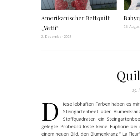
Amerikanischer Bettquilt
Babyqu
26. Augus
„Vetti“
2. Dezember 2023
Quil
25. 
D
iese lebhaften Farben haben es mir 
Steingartenbeet oder Blumenkranz
Stoffquadraten ein Steingartenbe
gelegte Probebild löste keine Euphorie bei 
einem neuen Bild, den Blumenkranz “ La Fleu