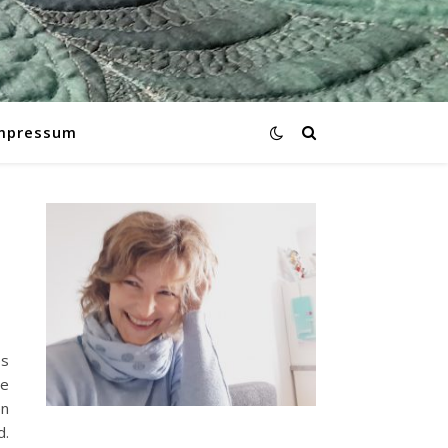
mpressum
es
te
en
d.