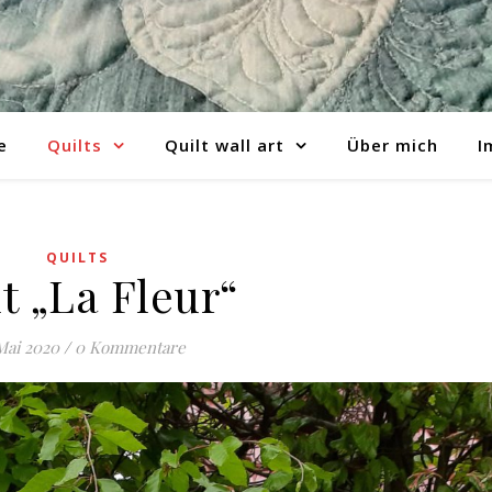
e
Quilts
Quilt wall art
Über mich
I
QUILTS
t „La Fleur“
Mai 2020
/
0 Kommentare