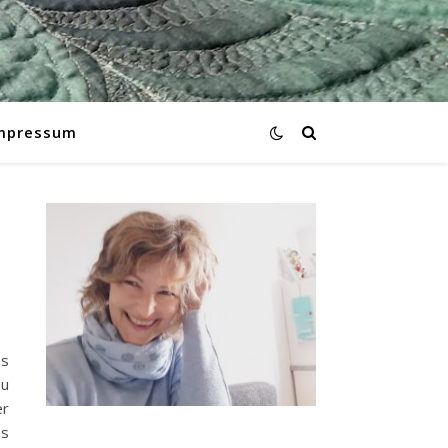
mpressum
as
zu
er
as