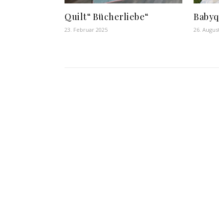
Quilt“ Bücherliebe“
Babyqu
23. Februar 2025
26. Augus